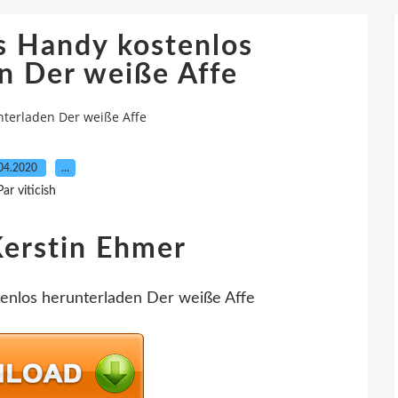
s Handy kostenlos
n Der weiße Affe
nterladen Der weiße Affe
04.2020
…
Par viticish
Kerstin Ehmer