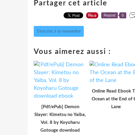
Partager cet article
Repost
0
S'inscrire à la newsletter
Vous aimerez aussi :
Online Read Ebook 
Ocean at the End of 
[Pdf/ePub] Demon
Lane
Slayer: Kimetsu no Yaiba,
Vol. 8 by Koyoharu
Gotouge download